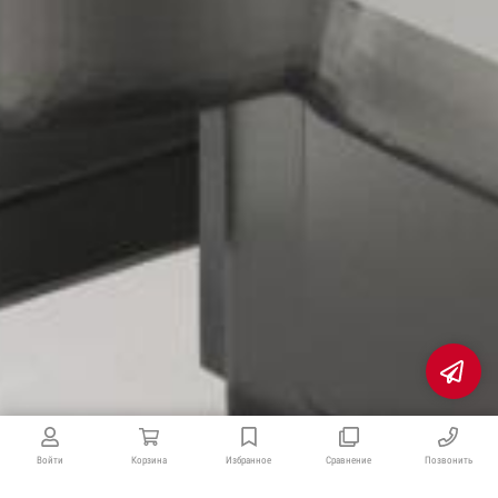
×
Не нашли что искали?
Отправьте заявку и мы
поможем Вам с выбором!
Войти
Корзина
Избранное
Сравнение
Позвонить