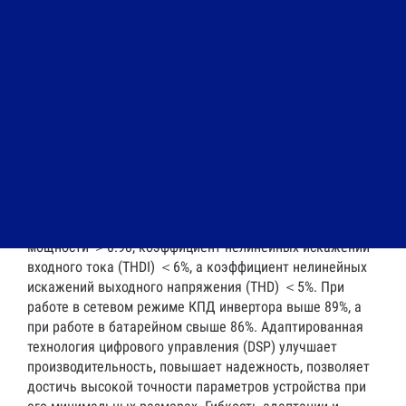
В = 24 В (для моделей 1 кВА), 4 x 12 В = 48 В (для
моделей 2 кВА) и 6 x 12 В = 72 В (для моделей 3 кВА).
Ранее было: 3 x 12 В = 36 В (для моделей 1 кВА), 8 x 12 В
= 96 В (для моделей 2, 3 кВА). Таким образом, снизилась
стоимость минимального комплекта, состоящего из ИБП
и аккумуляторных батарей. Для моделей 6-10 кВА LT
возможно подключение внешних батарейных блоков
BOH17 Black, BOH34 Black. Расширен диапазон входного
напряжения до 100-300 В без перехода в автономный
режим (140 В при 100% нагрузке). Автоматический
корректор входного коэффициента мощности. При
нелинейной выходной нагрузке входной коэффициент
мощности ＞0.98, коэффициент нелинейных искажений
входного тока (THDI) ＜6%, а коэффициент нелинейных
искажений выходного напряжения (THD) ＜5%. При
работе в сетевом режиме КПД инвертора выше 89%, а
при работе в батарейном свыше 86%. Адаптированная
технология цифрового управления (DSP) улучшает
производительность, повышает надежность, позволяет
достичь высокой точности параметров устройства при