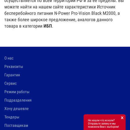
осуществляется по всей территории РФ и за ее пределы. Вы
можете найти на нашем сайте характеристики Источник
бесперебойного питания N-Power Pro-Vision Black M2000, а
также более широкое предложение, аналогов данного
товара в категории
ИБП
.
О нас
Реквизиты
Гарантия
Сервис
Режим работы
Подразделения
Хочу дешевле
×
Тендеры
Не нашли что искали?
Отправьте заявку и мы
Поставщикам
поможем Вам с выбором!