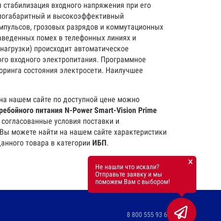
я стабилизация входного напряжения при его
Малогабаритный и высокоэффективный
мпульсов, грозовых разрядов и коммутационных
аведенных помех в телефонных линиях и
 нагрузки) происходит автоматическое
ого входного электропитания. Программное
торинга состояния электросети. Наилучшее
на нашем сайте по доступной цене можно
ребойного питания N-Power Smart-Vision Prime
 согласованные условия поставки и
 Вы можете найти на нашем сайте характеристики
данного товара в категории
ИБП
.
×
Не нашли что искали?
Отправьте заявку и мы
поможем Вам с выбором!
8 800 555 93 62