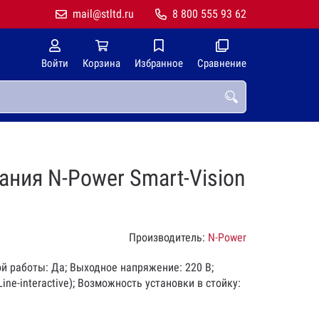
mail@stltd.ru
8 800 555 93 62
Войти
Корзина
Избранное
Сравнение
ния N-Power Smart-Vision
Производитель:
N-Power
ой работы: Да; Выходное напряжение: 220 В;
ne-interactive); Возможность установки в стойку: