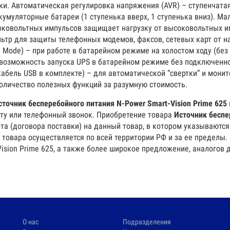
ки. Автоматическая регулировка напряжения (AVR) – ступенчата
кумуляторные батареи (1 ступенька вверх, 1 ступенька вниз). 
ковольтных импульсов защищает нагрузку от высоковольтных и
тр для защиты телефонных модемов, факсов, сетевых карт от н
 Mode) – при работе в батарейном режиме на холостом ходу (без
 возможность запуска UPS в батарейном режиме без подключенн
кабель USB в комплекте) – для автоматической “свертки” и мони
оличество полезных функций за разумную стоимость.
сточник бесперебойного питания N-Power Smart-Vision Prime 625
чту или телефонный звонок. Приобретение товара
Источник беспе
та (договора поставки) на данный товар, в котором указываются
 товара осуществляется по всей территории РФ и за ее пределы.
ision Prime 625, а также более широкое предложение, аналогов 
О нас
Подразделения