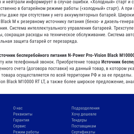
и нейтрали информирует в случае ошибки. «Холодный» старт и с
твенно в батарейном режиме работы («холодный» старт). А при
ты даже при отсутствии у него аккумуляторных батарей. Широк
 Black M к резервному источнику питания (бензо- и дизель-гене
ия. Система интеллектуального управления батареей. Трехступе
ы, сокращая расходы на техническое обслуживание. Система авт
ельная защита батарей от перезаряда.
сточник бесперебойного питания N-Power Pro-Vision Black M1000
чту или телефонный звонок. Приобретение товара
Источник беспе
нного счета (договора поставки) на данный товар, в котором у
 товара осуществляется по всей территории РФ и за ее пределы.
ion Black M10000 RT LT, а также более широкое предложение, ана
О нас
Подразделения
Реквизиты
Хочу дешевле
Гарантия
Тендеры
Сервис
Поставщикам
Режим работы
Сертификаты