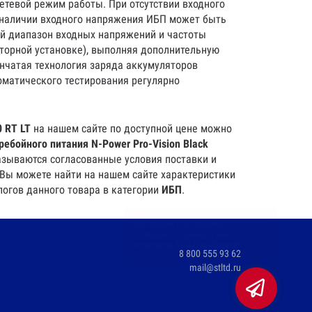
етевой режим работы. При отсутствии входного
 наличии входного напряжения ИБП может быть
ий диапазон входных напряжений и частоты
раторной установке), выполняя дополнительную
нчатая технология заряда аккумуляторов
оматического тестирования регулярно
0 RT LT
на нашем сайте по доступной цене можно
ребойного питания N-Power Pro-Vision Black
казываются согласованные условия поставки и
 Вы можете найти на нашем сайте характеристики
логов данного товара в категории
ИБП
.
×
Не нашли что искали?
Отправьте заявку и мы
поможем Вам с выбором!
8 800 555 93 62
mail@stltd.ru