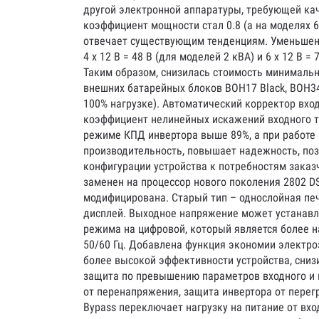
другой электронной аппаратуры, требующей кач
коэффициент мощности стал 0.8 (а на моделях 6
отвечает существующим тенденциям. Уменьшено 
4 x 12 В = 48 В (для моделей 2 кВА) и 6 x 12 В = 
Таким образом, снизилась стоимость минимальн
внешних батарейных блоков BOH17 Black, BOH34
100% нагрузке). Автоматический корректор вх
коэффициент нелинейных искажений входного т
режиме КПД инвертора выше 89%, а при работе 
производительность, повышает надежность, поз
конфигурации устройства к потребностям зака
заменен на процессор нового поколения 2802 
модифицирована. Старый тип – однослойная печа
дисплей. Выходное напряжение может устанавл
режима на цифровой, который является более 
50/60 Гц. Добавлена функция экономии электро
более высокой эффективности устройства, сни
защита по превышению параметров входного и в
от перенапряжения, защита инвертора от перег
Bypass переключает нагрузку на питание от вх