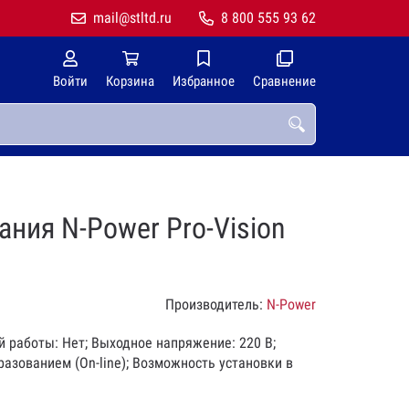
mail@stltd.ru
8 800 555 93 62
Войти
Корзина
Избранное
Сравнение
ния N-Power Pro-Vision
Производитель:
N-Power
й работы: Нет; Выходное напряжение: 220 В;
азованием (On-line); Возможность установки в