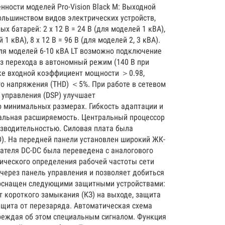
ности моделей Pro-Vision Black M: Выходной
большинством видов электрических устройств,
атарей: 2 x 12 В = 24 В (для моделей 1 кВА),
 1 кВА), 8 x 12 В = 96 В (для моделей 2, 3 кВА).
ля моделей 6-10 кВА LT возможно подключение
ез перехода в автономный режим (140 В при
зке входной коэффициент мощности ＞0.98,
о напряжения (THD) ＜5%. При работе в сетевом
 управления (DSP) улучшает
о минимальных размерах. Гибкость адаптации и
нальная расширяемость. Центральный процессор
зводительностью. Силовая плата была
MD). На передней панели установлен широкий ЖК-
ателя DC-DС была переведена с аналогового
ического определения рабочей частоты сети
 через панель управления и позволяет добиться
П оснащен следующими защитными устройствами:
 короткого замыкания (КЗ) на выходе, защита
ащита от перезаряда. Автоматическая схема
преждая об этом специальным сигналом. Функция