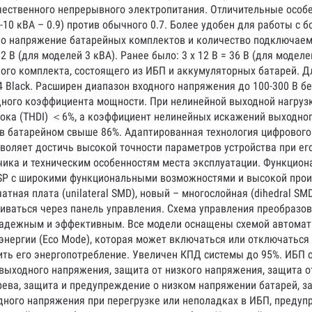
ественного непрерывного электропитания. Отличительные особен
-10 кВА – 0.9) против обычного 0.7. Более удобен для работы с 
напряжение батарейных комплектов и количество подключаемых б
72 В (для моделей 3 кВА). Ранее было: 3 x 12 В = 36 В (для моделей
ого комплекта, состоящего из ИБП и аккумуляторных батарей. Д
 Black. Расширен диапазон входного напряжения до 100-300 В б
одного коэффициента мощности. При нелинейной выходной нагру
ока (THDI) ＜6%, а коэффициент нелинейных искажений выходног
в батарейном свыше 86%. Адаптированная технология цифрового
воляет достичь высокой точности параметров устройства при ег
зчика и техническим особенностям места эксплуатации. Функцио
DSP с широкими функциональными возможностями и высокой прои
тная плата (unilateral SMD), новый – многослойная (dihedral S
иваться через панель управления. Схема управления преобразов
надежным и эффективным. Все модели оснащены схемой автомат
энергии (Eco Mode), которая может включаться или отключаться
зить его энергопотребление. Увеличен КПД системы до 95%. ИБ
ыходного напряжения, защита от низкого напряжения, защита от
рева, защита и предупреждение о низком напряжении батарей, з
одного напряжения при перегрузке или неполадках в ИБП, преду