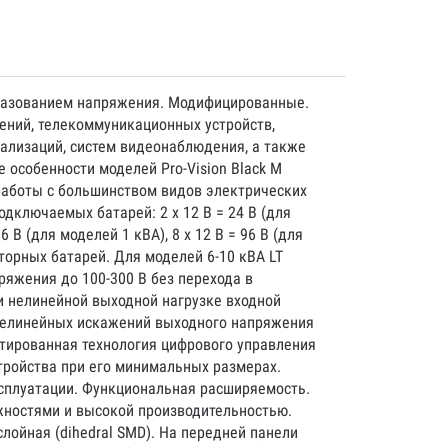
еобразованием напряжения. Модифицированные.
ений, телекоммуникационных устройств,
нализаций, систем видеонаблюдения, а также
особенности моделей Pro-Vision Black M
 работы с большинством видов электрических
ключаемых батарей: 2 x 12 В = 24 В (для
6 В (для моделей 1 кВА), 8 x 12 В = 96 В (для
торных батарей. Для моделей 6-10 кВА LT
яжения до 100-300 В без перехода в
и нелинейной выходной нагрузке входной
нелинейных искажений выходного напряжения
птированная технология цифрового управления
тройства при его минимальных размерах.
ксплуатации. Функциональная расширяемость.
жностями и высокой производительностью.
лойная (dihedral SMD). На передней панели