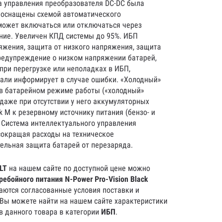
а управления преобразователя DC-DС была
 оснащены схемой автоматического
 может включаться или отключаться через
ение. Увеличен КПД системы до 95%. ИБП
жения, защита от низкого напряжения, защита
предупреждение о низком напряжении батарей,
при перегрузке или неполадках в ИБП,
али информирует в случае ошибки. «Холодный»
 в батарейном режиме работы («холодный»
даже при отсутствии у него аккумуляторных
 M к резервному источнику питания (бензо- и
 Система интеллектуального управления
 сокращая расходы на техническое
тельная защита батарей от перезаряда.
LT
на нашем сайте по доступной цене можно
ребойного питания N-Power Pro-Vision Black
ваются согласованные условия поставки и
 Вы можете найти на нашем сайте характеристики
ов данного товара в категории
ИБП
.