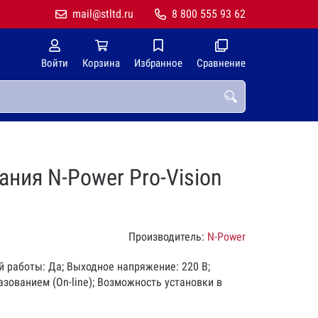
mail@stltd.ru
8 800 555 93 62
Войти
Корзина
Избранное
Сравнение
ния N-Power Pro-Vision
Производитель:
N-Power
ой работы: Да; Выходное напряжение: 220 В;
зованием (On-line); Возможность установки в