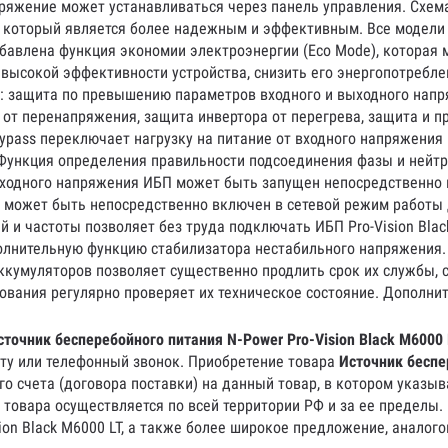
ряжение может устанавливаться через панель управления. Схем
, который является более надежным и эффективным. Все модели
обавлена функция экономии электроэнергии (Eco Mode), которая
 высокой эффективности устройства, снизить его энергопотребл
защита по превышению параметров входного и выходного напря
а от перенапряжения, защита инвертора от перегрева, защита и 
ypass переключает нагрузку на питание от входного напряжения 
Функция определения правильности подсоединения фазы и нейтр
и входного напряжения ИБП может быть запущен непосредственно
П может быть непосредственно включен в сетевой режим работы 
и частоты позволяет без труда подключать ИБП Pro-Vision Black
полнительную функцию стабилизатора нестабильного напряжения.
аккумуляторов позволяет существенно продлить срок их службы,
ования регулярно проверяет их техническое состояние. Дополни
сточник бесперебойного питания N-Power Pro-Vision Black M6000 
чту или телефонный звонок. Приобретение товара
Источник беспе
о счета (договора поставки) на данный товар, в котором указы
 товара осуществляется по всей территории РФ и за ее пределы.
ion Black M6000 LT, а также более широкое предложение, аналог