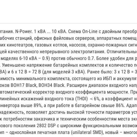
питания. N-Power. 1 кВА ... 10 кВА. Схема On-Line с двойным пр
абочих станций, офисных файловых серверов, аппаратных помещ
их кинотеатров, газовых котлов, насосов, охранно-пожарных сиг
ей качественного непрерывного электропитания. Отличительные 
моделях 6-10 кВА – 0.9) против обычного 0.7. Более удобен для
 Уменьшено напряжение батарейных комплектов и количество под
ВА) и 6 x 12 В = 72 В (для моделей 3 кВА). Ранее было: 3 x 12 В = 3
тоимость минимального комплекта, состоящего из ИБП и аккумуля
ов BOH17 Black, BOH34 Black. Расширен диапазон входного напр
Автоматический корректор входного коэффициента мощности. Пр
инейных искажений входного тока (THDI) ＜6%, а коэффициент 
нвертора выше 89%, а при работе в батарейном свыше 86%. Ада
надежность, позволяет достичь высокой точности параметров ус
 к потребностям заказчика и техническим особенностям места э
нового поколения 2802 DSP с широкими функциональными возмо
 – однослойная печатная плата (unilateral SMD), новый – многос