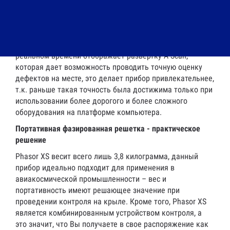
применением фазированных решеток от прибора
Krautkramer Phasor XS обеспечивает комплексную
поперечную визуализацию, которую очень легко
интерпретировать. Его полноцветный дисплей в
реальном времени отображает развертку A-Scan,
которая дает возможность проводить точную оценку
дефектов на месте, это делает прибор привлекательнее,
т.к. раньше такая точность была достижима только при
использовании более дорогого и более сложного
оборудования на платформе компьютера.
Портативная фазированная решетка - практическое
решение
Phasor XS весит всего лишь 3,8 килограмма, данный
прибор идеально подходит для применения в
авиакосмической промышленности – вес и
портативность имеют решающее значение при
проведении контроля на крыле. Кроме того, Phasor XS
является комбинированным устройством контроля, а
это значит, что Вы получаете в свое распоряжение как