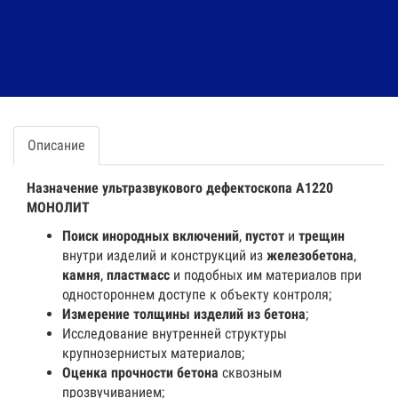
отгрузки партии товара.
Поделитесь ссылкой:
Описание
Назначение ультразвукового дефектоскопа А1220
МОНОЛИТ
Поиск инородных включений
,
пустот
и
трещин
внутри изделий и конструкций из
железобетона
,
камня
,
пластмасс
и подобных им материалов при
одностороннем доступе к объекту контроля;
Измерение толщины изделий из бетона
;
Исследование внутренней структуры
крупнозернистых материалов;
Оценка прочности бетона
сквозным
прозвучиванием;