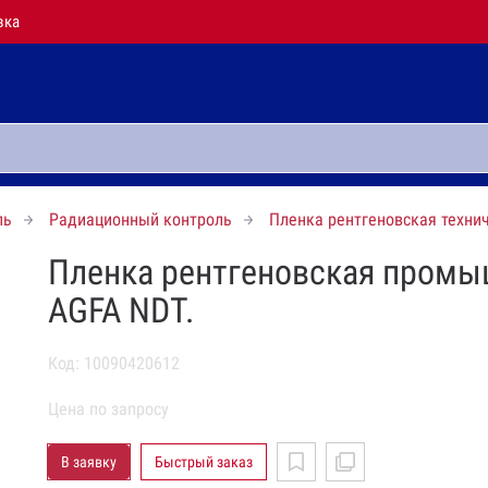
вка
ль
Радиационный контроль
Пленка рентгеновская техни
Пленка рентгеновская промы
AGFA NDT.
Код: 10090420612
Цена по запросу
В заявку
Быстрый заказ