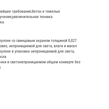
нейшее требование;бетон и тяжелые
учения;увеличительная техника
ка.
рулоне со свинцовым экраном толщиной 0,027
овке, непроницаемой для света, влаги и масел
рулоне в упаковке непроницаемой для света,
асла
енки в светонепроницаемом общем конверте без
к