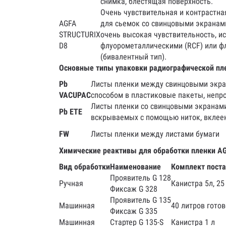
снимка, блестящая поверхность.
Очень чувствительная и контрастна
AGFA
для сьемок со свинцовыми экранами
STRUCTURIX
очень высокая чувствительность, и
D8
флуорометаллическими (RCF) или 
(бивалентный тип).
Основные типы упаковки радиографической пл
Pb
Листы пленки между свинцовыми экра
VACUPAC
способом в пластиковые пакеты, непро
Листы пленки со свинцовыми экранами
Pb ETE
вскрываемых с помощью ниток, вклее
FW
Листы пленки между листами бумаги
Химические реактивы для обработки пленки A
Вид обработки
Наименование
Комплект пост
Проявитель G 128
Ручная
Канистра 5л, 25
Фиксаж G 328
Проявитель G 135
Машинная
40 литров готов
Фиксаж G 335
Машинная
Стартер G 135-S
Канистра 1 л