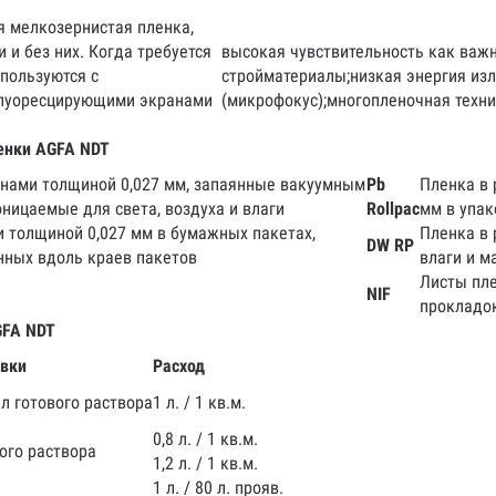
я мелкозернистая пленка,
 и без них. Когда требуется
высокая чувствительность как важ
спользуются с
стройматериалы;низкая энергия изл
флуоресцирующими экранами
(микрофокус);многопленочная техни
енки AGFA NDT
нами толщиной 0,027 мм, запаянные вакуумным
Pb
Пленка в 
ницаемые для света, воздуха и влаги
Rollpac
мм в упак
 толщиной 0,027 мм в бумажных пакетах,
Пленка в 
DW RP
нных вдоль краев пакетов
влаги и м
Листы пл
NIF
прокладо
GFA NDT
авки
Расход
 л готового раствора
1 л. / 1 кв.м.
0,8 л. / 1 кв.м.
ого раствора
1,2 л. / 1 кв.м.
1 л. / 80 л. прояв.