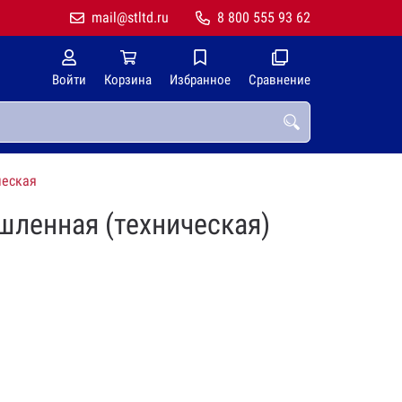
mail@stltd.ru
8 800 555 93 62
Войти
Корзина
Избранное
Сравнение
ческая
шленная (техническая)