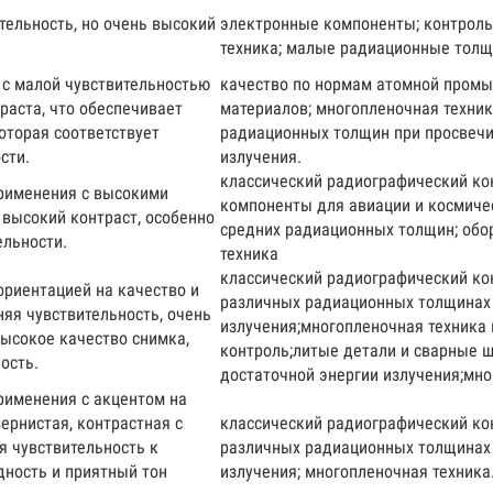
тельность, но очень высокий
электронные компоненты; контроль
техника; малые радиационные толщ
 с малой чувствительностью
качество по нормам атомной промы
раста, что обеспечивает
материалов; многопленочная техник
оторая соответствует
радиационных толщин при просвечи
сти.
излучения.
классический радиографический кон
применения с высокими
компоненты для авиации и космиче
 высокий контраст, особенно
средних радиационных толщин; обо
ельности.
техника
классический радиографический ко
ориентацией на качество и
различных радиационных толщинах 
яя чувствительность, очень
излучения;многопленочная техника
Высокое качество снимка,
контроль;литые детали и сварные 
ость.
достаточной энергии излучения;мно
рименения с акцентом на
ернистая, контрастная с
классический радиографический ко
я чувствительность к
различных радиационных толщинах 
дность и приятный тон
излучения; многопленочная техника