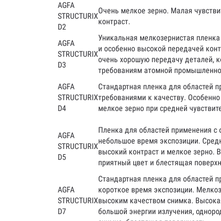
AGFA
Очень мелкое зерно. Малая чувстви
STRUCTURIX
контраст.
D2
Уникальная мелкозернистая пленка
AGFA
и особенно высокой передачей конт
STRUCTURIX
очень хорошую передачу деталей, к
D3
требованиям атомной промышленно
AGFA
Стандартная пленка для областей 
STRUCTURIX
требованиями к качеству. Особенно
D4
мелкое зерно при средней чувствит
Пленка для областей применения с 
AGFA
небольшое время экспозиции. Средн
STRUCTURIX
высокий контраст и мелкое зерно. 
D5
приятный цвет и блестящая поверхн
Стандартная пленка для областей п
AGFA
короткое время экспозиции. Мелкоз
STRUCTURIX
высоким качеством снимка. Высока
D7
большой энергии излучения, одноро