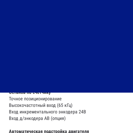
Гальваническая развязка
Разработан в соответствии со стандартом EN 50178
Точный останов с функцией компенсации скорости
Улучшенное управление технологическим процессом
Расстояние остановки не зависит от начальной
скорости двигателя
Точный останов
Регулируемый останов при прерывании
Более высокая воспроизводимость технологического
процесса
Точно определяемый останов
Останов по счетчику
Точное позиционирование
Высокочастотный вход (65 кГц)
Вход инкрементального энкодера 24В
Вход д/энкодера AB (опция)
Автоматическая подстройка двигателя