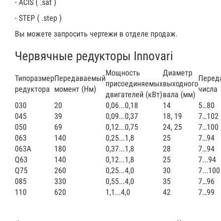
- ACIS ( .sat )
- STEP ( .step )
Вы можете запросить чертежи в отделе продаж.
Червячные редукторы Innovari
Мощность
Диаметр
Типоразмер
Передаваемый
Перед
присоединяемых
выходного
редуктора
момент (Нм)
числа
двигателей (кВт)
вала (мм)
030
20
0,06...0,18
14
5…80
045
39
0,09...0,37
18, 19
7…102
050
69
0,12...0,75
24, 25
7…100
063
140
0,25...1,8
25
7…94
063A
180
0,37...1,8
28
7…94
Q63
140
0,12...1,8
25
7...94
Q75
260
0,25...4,0
30
7...100
085
330
0,55...4,0
35
7…96
110
620
1,1...4,0
42
7…99