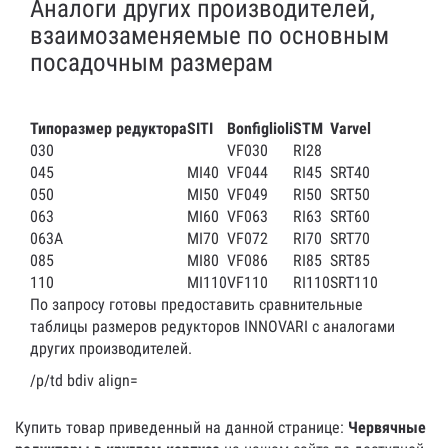
Аналоги других производителей,
взаимозаменяемые по основным
посадочным размерам
Типоразмер редуктора
SITI
Bonfiglioli
STM
Varvel
030
VF030
RI28
045
MI40
VF044
RI45
SRT40
050
MI50
VF049
RI50
SRT50
063
MI60
VF063
RI63
SRT60
063A
MI70
VF072
RI70
SRT70
085
MI80
VF086
RI85
SRT85
110
MI110
VF110
RI110
SRT110
По запросу готовы предоставить сравнительные
таблицы размеров редукторов INNOVARI c аналогами
других производителей.
/p/td bdiv align=
Купить товар приведенный на данной странице:
Червячные