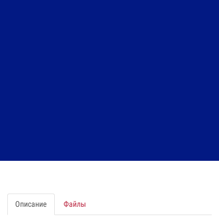
Pulsar 451
Код: 10090420741
Цена по запросу
В заявку
Быстрый заказ
Наличие:
На заказ
Оплата:
Оплата осуществляется на основании
выставленного счета, после согласования условий
отгрузки партии товара.
Поделитесь ссылкой:
Описание
Файлы