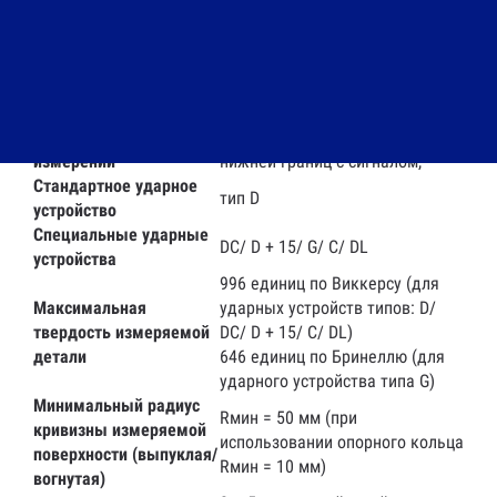
погрешность измерений
единиц HLD 6 (760 ± 30 HLD)
повторяемости измеренного
результата
Функция
Расчет среднего/
статистической
максимального/ минимального
обработки результатов
значений, задание верхней/
измерений
нижней границ с сигналом,
Стандартное ударное
тип D
устройство
Специальные ударные
DC/ D + 15/ G/ C/ DL
устройства
996 единиц по Виккерсу (для
Максимальная
ударных устройств типов: D/
твердость измеряемой
DC/ D + 15/ C/ DL)
детали
646 единиц по Бринеллю (для
ударного устройства типа G)
Минимальный радиус
Rмин = 50 мм (при
кривизны измеряемой
использовании опорного кольца
поверхности (выпуклая/
Rмин = 10 мм)
вогнутая)